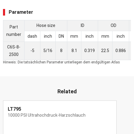
Parameter
Hose size
ID
OD
Part
number
dash
inch
DN
mm
inch
mm
inch
C6S-8-
-5
5/16
8
8.1
0.319
22.5
0.886
2500
Hinweis: Die tatsächlichen Parameter unterliegen dem endgültigen Atlas
Related
LT795
10000 PSI Ultrahochdruck-Harzschlauch