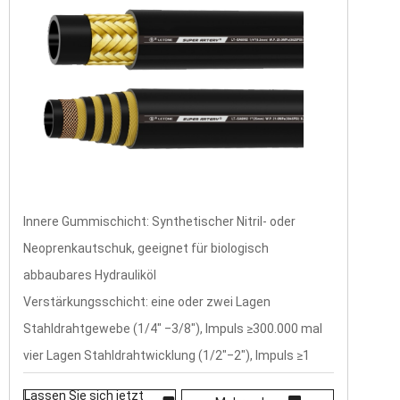
Innere Gummischicht: Synthetischer Nitril- oder
Neoprenkautschuk, geeignet für biologisch
abbaubares Hydrauliköl
Verstärkungsschicht: eine oder zwei Lagen
Stahldrahtgewebe (1/4" ‒3/8"), Impuls ≥300.000 mal
vier Lagen Stahldrahtwicklung (1/2"‒2"), Impuls ≥1
Million Mal
Lassen Sie sich jetzt