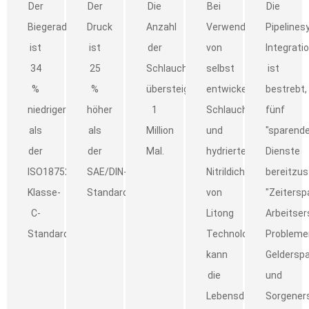
Der
Der
Die
Bei
Die
Biegeradius
Druck
Anzahl
Verwendung
Pipelines
ist
ist
der
von
Integrati
34
25
Schlauchimpulse
selbst
ist
%
%
übersteigt
entwickelten
bestrebt,
niedriger
höher
1
Schlauchverbindern
fünf
als
als
Million
und
"sparende
der
der
Mal.
hydrierten
Dienste
ISO18752-
SAE/DIN-
Nitrildichtungen
bereitzust
Klasse-
Standard.
von
"Zeitersp
C-
Litong
Arbeitser
Standard
Technology
Problemer
kann
Gelderspa
die
und
Lebensdauer
Sorgeners