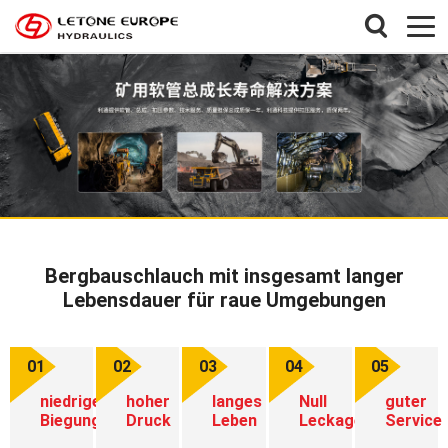
Bergbauschlauch mit insgesamt langer
Lebensdauer für raue Umgebungen
01
02
03
04
05
niedrige
hoher
langes
Null
guter
Biegung
Druck
Leben
Leckage
Service