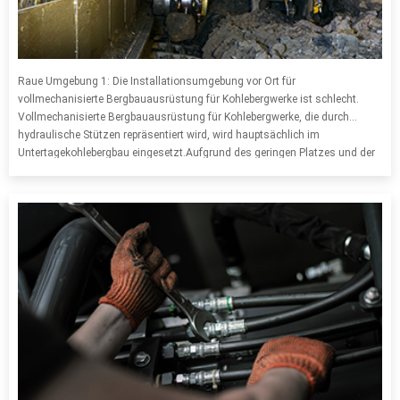
Raue Umgebung 1: Die Installationsumgebung vor Ort für
vollmechanisierte Bergbauausrüstung für Kohlebergwerke ist schlecht.
Vollmechanisierte Bergbauausrüstung für Kohlebergwerke, die durch
hydraulische Stützen repräsentiert wird, wird hauptsächlich im
Untertagekohlebergbau eingesetzt.Aufgrund des geringen Platzes und der
komplexen Umgebung von Untertagekohlebergbaubetrieben ist die
Installation und Inbetriebnahme von vollmechanischer Bergbauausrüstung
für Kohlebergwerke extrem schwierig geworden.