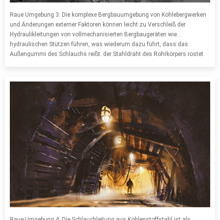
Raue Umgebung 3: Die komplexe Bergbauumgebung von Kohlebergwerken
und Änderungen externer Faktoren können leicht zu Verschleiß der
Hydraulikleitungen von vollmechanisierten Bergbaugeräten wie
hydraulischen Stützen führen, was wiederum dazu führt, dass das
Außengummi des Schlauchs reißt. der Stahldraht des Rohrkörpers rostet
und bricht und der Schlauchkörper explodiert, was dazu führt, dass die
Komponenten des Hydrauliksystems nicht normal funktionieren und
störanfällig sind. Die Austauschhäufigkeit ist hoch und die
Austauschkosten sind hoch.
Raue Umgebung 4: Die Schlauchleitung aus Kohlenstoffstahl ist als