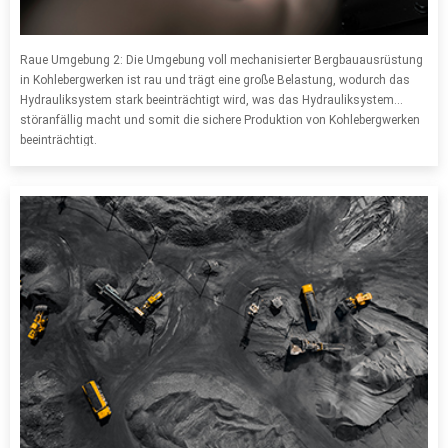
Raue Umgebung 2: Die Umgebung voll mechanisierter Bergbauausrüstung
in Kohlebergwerken ist rau und trägt eine große Belastung, wodurch das
Hydrauliksystem stark beeinträchtigt wird, was das Hydrauliksystem
störanfällig macht und somit die sichere Produktion von Kohlebergwerken
beeinträchtigt.