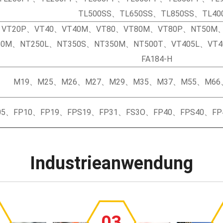
TL500SS、TL650SS、TL850SS、TL40
、VT20P、VT40、VT40M、VT80、VT80M、VT80P、NT50M、
50M、NT250L、NT350S、NT350M、NT500T、VT405L、VT4
FA184-H
M19、M25、M26、M27、M29、M35、M37、M55、M66
05、FP10、FP19、FPS19、FP31、FS3O、FP40、FPS40、FP
Industrieanwendung
03