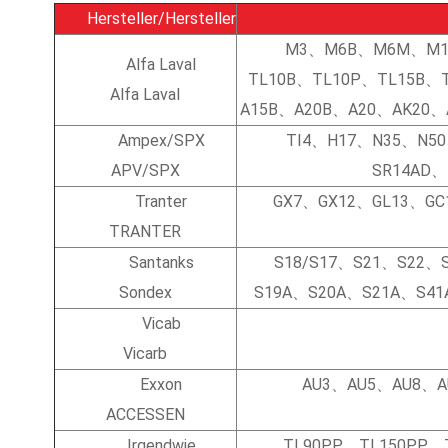
Hersteller/Hersteller
M3、M6B、M6M、M1
Alfa Laval
TL10B、TL10P、TL15B、
Alfa Laval
A15B、A20B、A20、AK20、
Ampex/SPX
TI4、H17、N35、N5
APV/SPX
SR14AD、
Tranter
GX7、GX12、GL13、GC
TRANTER
Santanks
S18/S17、S21、S22、
Sondex
S19A、S20A、S21A、S41
Vicab
Vicarb
Exxon
AU3、AU5、AU8、A
ACCESSEN
Irgendwie
TL90PP、TL150PP、