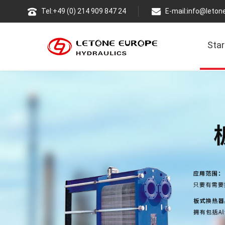
Tel:+49 (0) 214 909 847 24
E-mail:
info@leton
Star