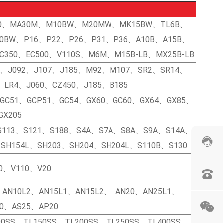
0、MA30M、M10BW、M20MW、MK15BW、TL6B、
20BW、P16、P22、P26、P31、P36、A10B、A15B、
C350、EC500、V110S、M6M、M15B-LB、MX25B-LB
0、J092、J107、J185、M92、M107、SR2、SR14、
、LR4、J060、CZ450、J185、B185
、GC51、GCP51、GC54、GX60、GC60、GX64、GX85、
GX205
S113、S121、S188、S4A、S7A、S8A、S9A、S14A、
SH154L、SH203、SH204、SH204L、S110B、S130
0、V110、V20
AN10L2、AN15L1、AN15L2、 AN20、AN25L1、
20、AS25、AP20
0SS、TL150SS、TL200SS、TL250SS、TL400SS、