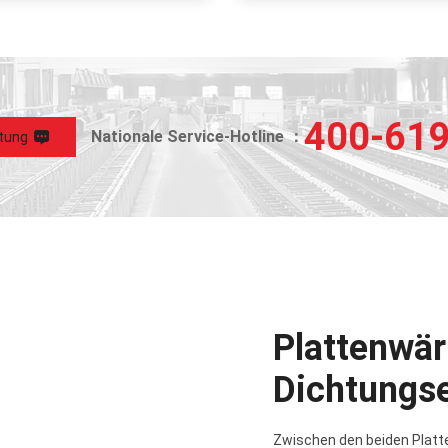
Modelle vom kleinsten bi
größten aufnehmen könne
vulkanisiert.
400-61
Nationale Service-Hotline ：
tung
Plattenwä
Dichtungs
Zwischen den beiden Platten