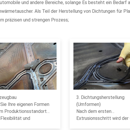
 Automobile und andere Bereiche, solange Es besteht ein Bedarf
wärmetauscher. Als Teil der Herstellung von Dichtungen für P
em präzisen und strengen Prozess;
kzeugbau
3. Dichtungsherstellung
 Sie Ihre eigenen Formen
(Umformen)
am Produktionsstandort
Nach dem ersten
 Flexibilität und
Extrusionsschritt wird de
nsfähigkeit.
in Pressen (insgesamt 17, 