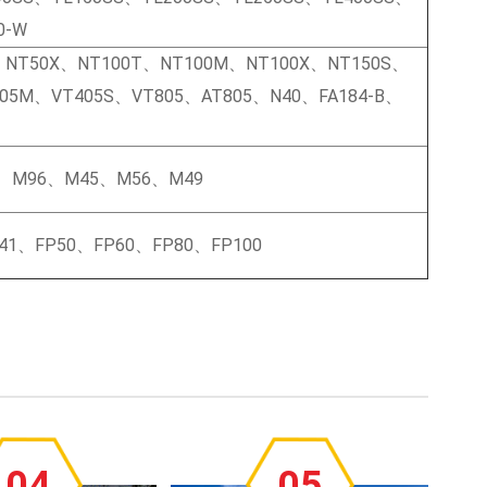
0-W
NT50X、NT100T、NT100M、NT100X、NT150S、
05M、VT405S、VT805、AT805、N40、FA184-B、
、M96、M45、M56、M49
41、FP50、FP60、FP80、FP100
04
05