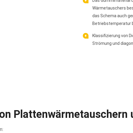
Das Gummimaterial d
Wärmetauschers best
das Schema auch ge
Betriebstemperatur 
Klassifizierung von Di
Strömung und diago
on Plattenwärmetauschern 
n: