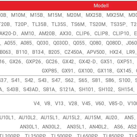
Modell
0B、M10M、M15B、M15M、M20M、MX25B、MX25M、M3
T20B、T20P、TL35B、TL35S、TS6M、TS20M、TS35P、T
AK20-D、AM10、AM20B、AX30、CLIP6、CLIP8、CLIP10、E
0、A055、A085、Q030、Q030D、Q055、Q080、Q080D、J06
B063、B110、B134、B205、CZ450A、APV500、HX24、LR9
16、GX26、GXP26、GC26、GX42、GX42-D、GX51、GXP51
GXP85、GX91、GX100、GX118、GX145、
S37、S41、S42、S43、S47、S62、S65、S81、S86、S100、
A、S43B、S43AD、S81A、S121A、SH101、SH102、SH154、
V4、V8、V13、V28、V45、V60、V85-D、V10
U10L1、AU10L2、AU15L1、AU15L2、AU15M、AU20、 AN5、
AN30L1、AN30L2、 AN35L1、AN40L2、 AS6、AS
TL200PP、TL250PP、TL500PP、TL650PP、TL850PP、TL9