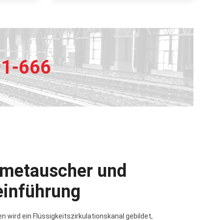
s zum
n)
91-666
rmetauscher und
einführung
 wird ein Flüssigkeitszirkulationskanal gebildet,