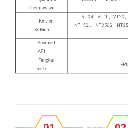
Thermowave
VT04、VT10、VT20
Kelvion
NT150L、NT250S、NT2
Kelvion
Schmied
API
Fengkai
FP
Funke
01
02